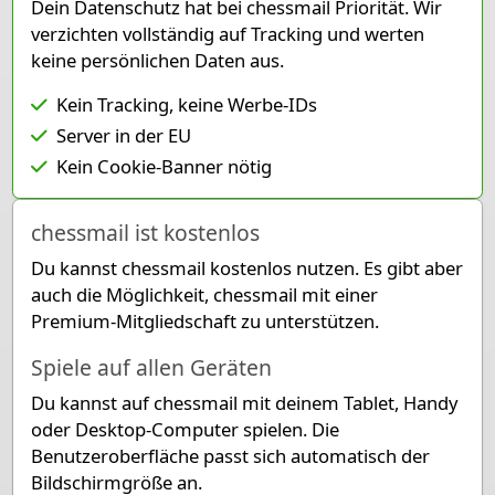
Dein Datenschutz hat bei chessmail Priorität. Wir
8
verzichten vollständig auf Tracking und werten
7
Pawn Black
keine persönlichen Daten aus.
6
Pawn Black
Kein Tracking, keine Werbe-IDs
5
Pawn Black
Knight White
K
Server in der EU
4
Pawn White
Rook Black
Kein Cookie-Banner nötig
3
Knight White
2
K
chessmail ist kostenlos
1
Du kannst chessmail kostenlos nutzen. Es gibt aber
Pieces lists
auch die Möglichkeit, chessmail mit einer
Premium-Mitgliedschaft zu unterstützen.
Pieces White
King f2
Knight c3
Knight d5
Pawn g2
Pawn g3
P
Spiele auf allen Geräten
Du kannst auf chessmail mit deinem Tablet, Handy
Pieces Black
oder Desktop-Computer spielen. Die
King f5
Rook c4
Pawn g4
Pawn a5
Pawn h5
Paw
Benutzeroberfläche passt sich automatisch der
Bildschirmgröße an.