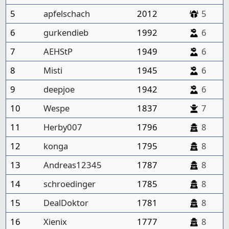
5
apfelschach
2012
5
6
gurkendieb
1992
6
7
AEHStP
1949
6
8
Misti
1945
6
9
deepjoe
1942
6
10
Wespe
1837
7
11
Herby007
1796
8
12
konga
1795
8
13
Andreas12345
1787
8
14
schroedinger
1785
8
15
DealDoktor
1781
8
16
Xienix
1777
8