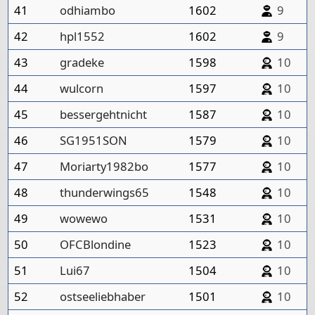
41
odhiambo
1602
9
42
hpl1552
1602
9
43
gradeke
1598
10
44
wulcorn
1597
10
45
bessergehtnicht
1587
10
46
SG1951SON
1579
10
47
Moriarty1982bo
1577
10
48
thunderwings65
1548
10
49
wowewo
1531
10
50
OFCBlondine
1523
10
51
Lui67
1504
10
52
ostseeliebhaber
1501
10