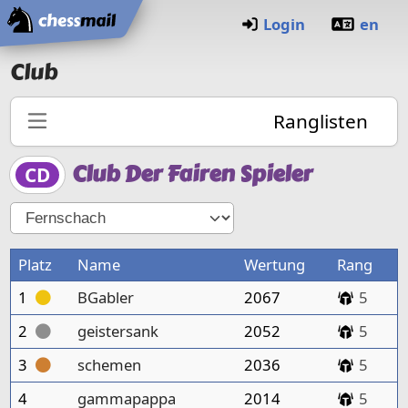
Startseite
Login
en
Club
Ranglisten
Club Der Fairen Spieler
CD
Platz
Name
Wertung
Rang
1
BGabler
2067
5
2
geistersank
2052
5
3
schemen
2036
5
4
gammapappa
2014
5