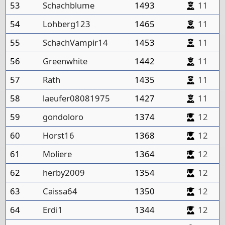
53
Schachblume
1493
11
54
Lohberg123
1465
11
55
SchachVampir14
1453
11
56
Greenwhite
1442
11
57
Rath
1435
11
58
laeufer08081975
1427
11
59
gondoloro
1374
12
60
Horst16
1368
12
61
Moliere
1364
12
62
herby2009
1354
12
63
Caissa64
1350
12
64
Erdi1
1344
12