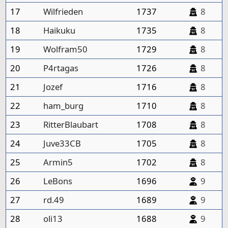
17
Wilfrieden
1737
8
18
Haikuku
1735
8
19
Wolfram50
1729
8
20
P4rtagas
1726
8
21
Jozef
1716
8
22
ham_burg
1710
8
23
RitterBlaubart
1708
8
24
Juve33CB
1705
8
25
Armin5
1702
8
26
LeBons
1696
9
27
rd.49
1689
9
28
oli13
1688
9