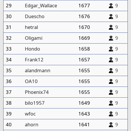
29
Edgar_Wallace
1677
9
30
Duescho
1676
9
31
hetral
1670
9
32
Oligami
1669
9
33
Hondo
1658
9
34
Frank12
1657
9
35
alandmann
1655
9
36
OA10
1655
9
37
Phoenix74
1655
9
38
bilo1957
1649
9
39
wfoc
1643
9
40
ahorn
1641
9