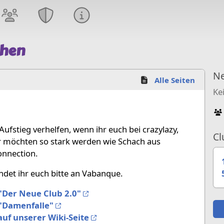
chen
Ne
Alle Seiten
Ke
ufstieg verhelfen, wenn ihr euch bei crazylazy,
Cl
ir möchten so stark werden wie Schach aus
onnection.
det ihr euch bitte an Vabanque.
"Der Neue Club 2.0"
"Damenfalle"
auf unserer Wiki-Seite