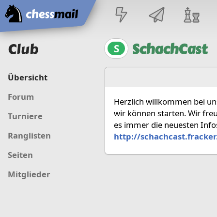
Startseite
Club
SchachCast
S
Übersicht
Forum
Herzlich willkommen bei uns
wir können starten. Wir fre
Turniere
es immer die neuesten Info
Ranglisten
http://schachcast.fracker
Seiten
Mitglieder