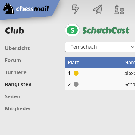
Startseite
Club
SchachCast
S
Übersicht
Forum
Platz
Na
Turniere
1
alex
2
Scha
Ranglisten
Seiten
Mitglieder