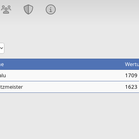
me
Wert
alu
1709
tzmeister
1623