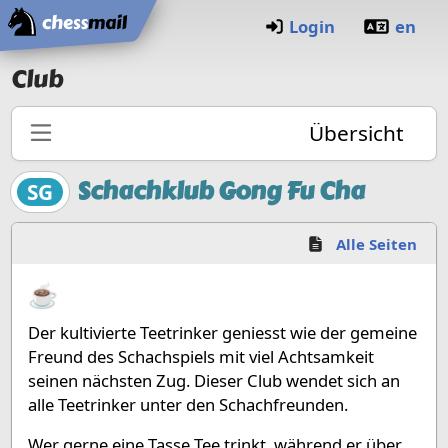
Startseite
Login
en
Club
Übersicht
Schachklub Gong Fu Cha
SG
Alle Seiten
☕️
Der kultivierte Teetrinker geniesst wie der gemeine
Freund des Schachspiels mit viel Achtsamkeit
seinen nächsten Zug. Dieser Club wendet sich an
alle Teetrinker unter den Schachfreunden.
Wer gerne eine Tasse Tee trinkt, während er über