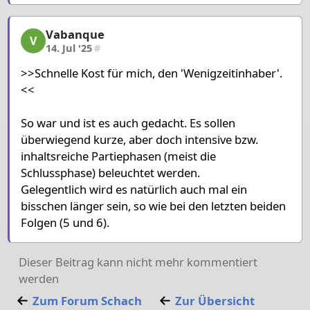
Vabanque
Vabanque, 3/3, 14. Jul '25
V
14. Jul '25
#
>>Schnelle Kost für mich, den 'Wenigzeitinhaber'.
<<
So war und ist es auch gedacht. Es sollen
überwiegend kurze, aber doch intensive bzw.
inhaltsreiche Partiephasen (meist die
Schlussphase) beleuchtet werden.
Gelegentlich wird es natürlich auch mal ein
bisschen länger sein, so wie bei den letzten beiden
Folgen (5 und 6).
Dieser Beitrag kann nicht mehr kommentiert
werden
Zum Forum
Schach
Zur Übersicht