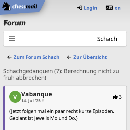
Startseite
Login
en
Forum
Schach
Zum Forum
Schach
Zur Übersicht
Schachgedanquen (7): Berechnung nicht zu
früh abbrechen!
Vabanque
Vabanque, 1/3, 14. Jul '25
V
3
14. Jul '25
#
(Jetzt folgen mal ein paar recht kurze Episoden.
Geplant ist jeweils Mo und Do.)