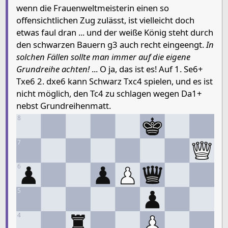
wenn die Frauenweltmeisterin einen so
4
Bishop White
Pa
offensichtlichen Zug zulässt, ist vielleicht doch
3
etwas faul dran ... und der weiße König steht durch
2
den schwarzen Bauern g3 auch recht eingeengt.
In
1
Rook White
solchen Fällen sollte man immer auf die eigene
Grundreihe achten!
... O ja, das ist es! Auf 1. Se6+
Pieces lists
Txe6 2. dxe6 kann Schwarz Txc4 spielen, und es ist
Pieces White
nicht möglich, den Tc4 zu schlagen wegen Da1+
nebst Grundreihenmatt.
King g1
Queen h7
Rook c1
Bishop c4
Knight g5
8
Pieces Black
7
King f8
Queen f6
Rook c8
Rook e8
Pawn g3
Pa
6
5
4