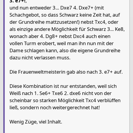
3. e7+!
,
4
Rook Black
Paw
und nun entweder 3... Dxe7 4. Dxe7+ (mit
3
Schachgebot, so dass Schwarz keine Zeit hat, auf
2
der Grundreihe mattzusetzen!) nebst Txc4, oder
1
Rook White
als einzige andere Möglichkeit für Schwarz 3... Ke8,
wonach aber 4. Dg8+ nebst Dxc4 auch einen
Pieces lists
vollen Turm erobert, weil man ihn nun mit der
Pieces White
Dame schlagen kann, also die eigene Grundreihe
dazu nicht verlassen muss.
King g1
Queen h7
Rook c1
Pawn g2
Pawn h3
P
Die Frauenweltmeisterin gab also nach 3. e7+ auf.
Pieces Black
King f8
Queen f6
Rook c4
Pawn g3
Pawn f5
Pa
Diese Kombination ist nur entstanden, weil sich
Weiß nach 1. Se6+ Txe6 2. dxe6 nicht von der
scheinbar so starken Möglichkeit Txc4 verblüffen
ließ, sondern noch weitergerechnet hat!
Wenig Züge, viel Inhalt.