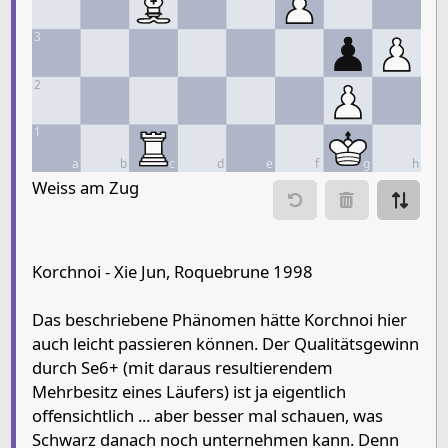
3
2
1
a
b
c
d
e
f
g
h
Move piece
Weiss am Zug
Move from
Move to
Make mo
Korchnoi - Xie Jun, Roquebrune 1998
Chessboard as table
Das beschriebene Phänomen hätte Korchnoi hier
a
b
c
d
e
f
auch leicht passieren können. Der Qualitätsgewinn
8
Rook Black
Rook Black
Ki
durch Se6+ (mit daraus resultierendem
Mehrbesitz eines Läufers) ist ja eigentlich
7
offensichtlich ... aber besser mal schauen, was
6
Pawn Black
Pawn Black
Qu
Schwarz danach noch unternehmen kann. Denn
5
Pawn White
Pa