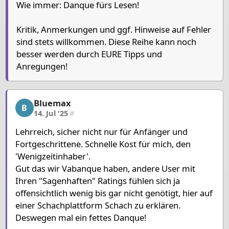
Wie immer: Danque fürs Lesen!
Kritik, Anmerkungen und ggf. Hinweise auf Fehler
sind stets willkommen. Diese Reihe kann noch
besser werden durch EURE Tipps und
Anregungen!
Bluemax
Bluemax, 2/3, 14. Jul '25
B
14. Jul '25
#
Lehrreich, sicher nicht nur für Anfänger und
Fortgeschrittene. Schnelle Kost für mich, den
'Wenigzeitinhaber'.
Gut das wir Vabanque haben, andere User mit
Ihren "Sagenhaften" Ratings fühlen sich ja
offensichtlich wenig bis gar nicht genötigt, hier auf
einer Schachplattform Schach zu erklären.
Deswegen mal ein fettes Danque!