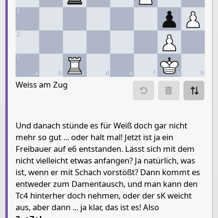
3
2
1
a
b
c
d
e
f
g
h
Move piece
Weiss am Zug
Move from
Move to
Make mo
Und danach stünde es für Weiß doch gar nicht
mehr so gut ... oder halt mal! Jetzt ist ja ein
Chessboard as table
Freibauer auf e6 entstanden. Lässt sich mit dem
a
b
c
d
e
f
nicht vielleicht etwas anfangen? Ja natürlich, was
8
King
ist, wenn er mit Schach vorstößt? Dann kommt es
entweder zum Damentausch, und man kann den
7
Tc4 hinterher doch nehmen, oder der sK weicht
6
Pawn Black
Pawn Black
Pawn White
Que
aus, aber dann ... ja klar, das ist es! Also
5
Paw