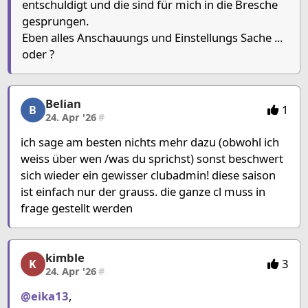
entschuldigt und die sind für mich in die Bresche
gesprungen.
Eben alles Anschauungs und Einstellungs Sache ...
oder ?
Belian
Belian, 2/15, 24. Apr '26
1
B
24. Apr '26
#
ich sage am besten nichts mehr dazu (obwohl ich
weiss über wen /was du sprichst) sonst beschwert
sich wieder ein gewisser clubadmin! diese saison
ist einfach nur der grauss. die ganze cl muss in
frage gestellt werden
kimble
kimble, 3/15, 24. Apr '26
3
K
24. Apr '26
#
@eika13
,