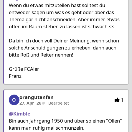
Wenn du etwas mitzuteilen hast solltest du
entweder sagen um was es geht oder aber das
Thema gar nicht anschneiden. Aber immer etwas
offen im Raum stehen zu lassen ist schwach.<<
Da bin ich doch voll Deiner Meinung, wenn schon
solche Anschuldigungen zu erheben, dann auch
bitte Roß und Reiter nennen!
Grüße FCAler
Franz
orangutanfan
orangutanfan, 13/15, 27. Apr '26
1
O
27. Apr '26
#
Bearbeitet
@Kimble
Bin auch Jahrgang 1950 und über so einen "Ollen"
kann man ruhig mal schmunzeln.