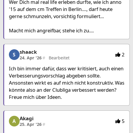
Wer Dich mal real life erleben durfte, wie ich anno
'15 auf dem cm Treffen in Berlin...., darf heute
gerne schmunzeln, vorsichtig formuliert...
Macht mich angreifbar, stehe ich zu....
shaack
shaack, 4/15, 24. Apr '26
2
S
24. Apr '26
#
Bearbeitet
Ich bin immer dafür, dass wer kritisiert, auch einen
Verbesserungsvorschlag abgeben sollte.
Ansonsten wirkt es auf mich nicht konstruktiv. Was
könnte also an der Clubliga verbessert werden?
Freue mich über Ideen.
Akagi
Akagi, 5/15, 25. Apr '26
5
A
25. Apr '26
#