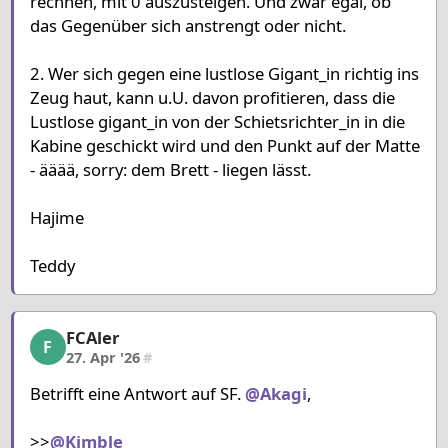
rechnen, mit 0 auszusteigen. Und zwar egal, ob
das Gegenüber sich anstrengt oder nicht.
2. Wer sich gegen eine lustlose Gigant_in richtig ins
Zeug haut, kann u.U. davon profitieren, dass die
Lustlose gigant_in von der Schietsrichter_in in die
Kabine geschickt wird und den Punkt auf der Matte
- ääää, sorry: dem Brett - liegen lässt.
Hajime
Teddy
FCAler
FCAler, 12/15, 27. Apr '26
F
27. Apr '26
#
Betrifft eine Antwort auf SF.
@Akagi
,
>>
@Kimble