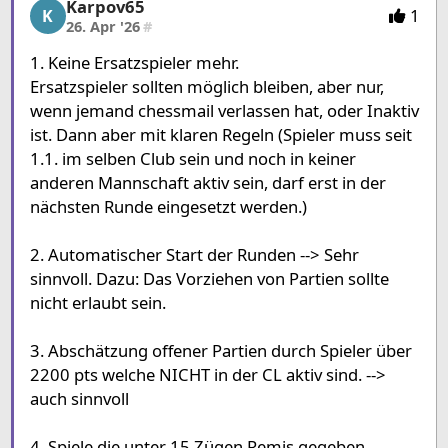
Karpov65
Karpov65, 7/15, 26. Apr '26
1
K
26. Apr '26
#
1. Keine Ersatzspieler mehr.
Ersatzspieler sollten möglich bleiben, aber nur,
wenn jemand chessmail verlassen hat, oder Inaktiv
ist. Dann aber mit klaren Regeln (Spieler muss seit
1.1. im selben Club sein und noch in keiner
anderen Mannschaft aktiv sein, darf erst in der
nächsten Runde eingesetzt werden.)
2. Automatischer Start der Runden --> Sehr
sinnvoll. Dazu: Das Vorziehen von Partien sollte
nicht erlaubt sein.
3. Abschätzung offener Partien durch Spieler über
2200 pts welche NICHT in der CL aktiv sind. -->
auch sinnvoll
4. Spiele die unter 15 Zügen Remis gegeben