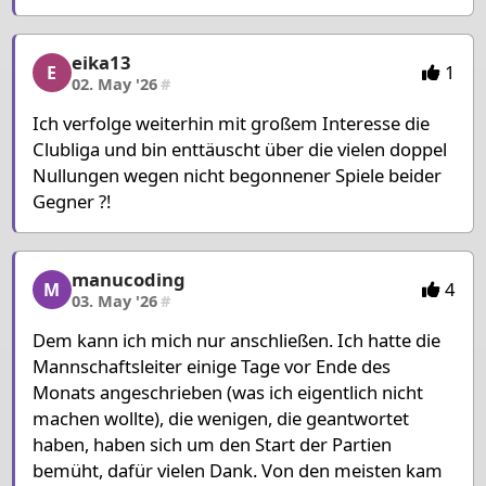
eika13
eika13, 14/15, 02. May '26
1
E
02. May '26
#
Ich verfolge weiterhin mit großem Interesse die
Clubliga und bin enttäuscht über die vielen doppel
Nullungen wegen nicht begonnener Spiele beider
Gegner ?!
manucoding
manucoding, 15/15, 03. May '26
4
M
03. May '26
#
Dem kann ich mich nur anschließen. Ich hatte die
Mannschaftsleiter einige Tage vor Ende des
Monats angeschrieben (was ich eigentlich nicht
machen wollte), die wenigen, die geantwortet
haben, haben sich um den Start der Partien
bemüht, dafür vielen Dank. Von den meisten kam