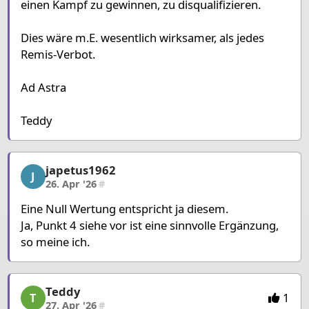
einen Kampf zu gewinnen, zu disqualifizieren.
Dies wäre m.E. wesentlich wirksamer, als jedes
Remis-Verbot.
Ad Astra
Teddy
japetus1962
japetus1962, 10/15, 26. Apr '26
J
26. Apr '26
#
Eine Null Wertung entspricht ja diesem.
Ja, Punkt 4 siehe vor ist eine sinnvolle Ergänzung,
so meine ich.
Teddy
Teddy, 11/15, 27. Apr '26
1
T
27. Apr '26
#