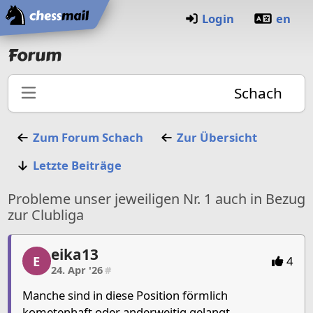
Startseite
Login
en
Forum
Schach
Zum Forum
Schach
Zur Übersicht
Letzte Beiträge
Probleme unser jeweiligen Nr. 1 auch in Bezug
zur Clubliga
eika13
eika13, 1/15, 24. Apr '26
E
4
24. Apr '26
#
Manche sind in diese Position förmlich
kometenhaft oder anderweitig gelangt.