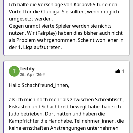
Ich halte die Vorschläge von Karpov65 für einen
Vorteil für die Clubliga. Sie sollten, wenn möglich
umgesetzt werden.
Gegen unmotivierte Spieler werden sie nichts
nützen. Wir (Fairplay) haben dies bisher auch nicht
als Problem wahrgenommen. Scheint wohl eher in
der 1. Liga aufzutreten.
Teddy
Teddy, 9/15, 26. Apr '26
1
T
26. Apr '26
#
Hallo Schachfreund_innen,
als ich mich noch mehr als zhwischen Schreibtisch,
Eiskasten und Schachbrett bewegt habe, habe ich
Judo betrieben. Dort hatten und haben die
Kampfrichter die Handhabe, Teilnehmer_innen, die
keine ernsthaften Anstrengungen unternehmen,