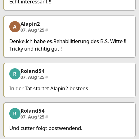
Echt interessant !!
Alapin2
Alapin2, 7/23, 07. Aug '25
A
07. Aug '25
#
Denke,ich habe es.Rehabilitierung des B.S. Witte !!
Tricky und richtig gut !
Roland54
Roland54, 8/23, 07. Aug '25
R
07. Aug '25
#
In der Tat startet Alapin2 bestens.
Roland54
Roland54, 9/23, 07. Aug '25
R
07. Aug '25
#
Und cutter folgt postwendend.