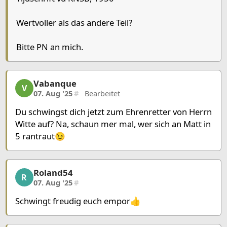
Chessboard as table
a
b
c
d
e
Wertvoller als das andere Teil?
8
Bitte PN an mich.
7
Bishop White
Pawn Blac
6
Queen White
Pawn Whit
5
Bishop White
Pawn Whit
Vabanque
Vabanque, 2/23, 07. Aug '25
V
4
07. Aug '25
#
Bearbeitet
3
Du schwingst dich jetzt zum Ehrenretter von Herrn
2
King White
Witte auf? Na, schaun mer mal, wer sich an Matt in
1
5 rantraut😉
Pieces lists
Pieces White
Roland54
Roland54, 3/23, 07. Aug '25
R
King b2
Queen b6
Bishop d5
Bishop a7
Pawn e5
07. Aug '25
#
Schwingt freudig euch empor👍
Pieces Black
King h1
Pawn g2
Pawn h2
Pawn e7