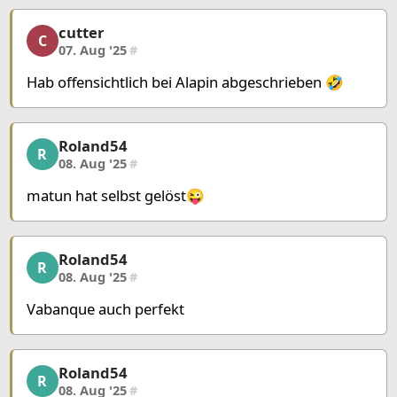
cutter
cutter, 10/23, 07. Aug '25
C
07. Aug '25
#
Hab offensichtlich bei Alapin abgeschrieben 🤣
Roland54
Roland54, 11/23, 08. Aug '25
R
08. Aug '25
#
matun hat selbst gelöst😜
Roland54
Roland54, 12/23, 08. Aug '25
R
08. Aug '25
#
Vabanque auch perfekt
Roland54
Roland54, 13/23, 08. Aug '25
R
08. Aug '25
#