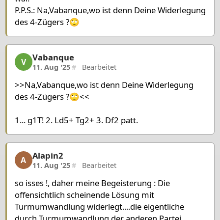
P.P.S.: Na,Vabanque,wo ist denn Deine Widerlegung
des 4-Zügers ?🙄
Vabanque
Vabanque, 21/23, 11. Aug '25
V
11. Aug '25
#
Bearbeitet
>>Na,Vabanque,wo ist denn Deine Widerlegung
des 4-Zügers ?🙄<<
1... g1T! 2. Ld5+ Tg2+ 3. Df2 patt.
Alapin2
Alapin2, 22/23, 11. Aug '25
A
11. Aug '25
#
Bearbeitet
so isses !, daher meine Begeisterung : Die
offensichtlich scheinende Lösung mit
Turmumwandlung widerlegt....die eigentliche
durch Turmumwandlung der anderen Partei