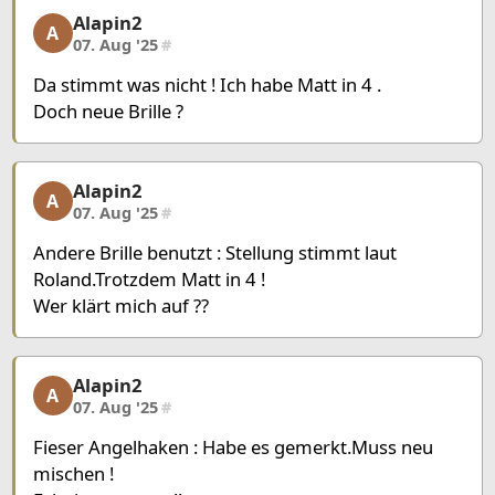
Alapin2
Alapin2, 4/23, 07. Aug '25
A
07. Aug '25
#
Da stimmt was nicht ! Ich habe Matt in 4 .
Doch neue Brille ?
Alapin2
Alapin2, 5/23, 07. Aug '25
A
07. Aug '25
#
Andere Brille benutzt : Stellung stimmt laut
Roland.Trotzdem Matt in 4 !
Wer klärt mich auf ??
Alapin2
Alapin2, 6/23, 07. Aug '25
A
07. Aug '25
#
Fieser Angelhaken : Habe es gemerkt.Muss neu
mischen !