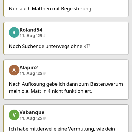
Nun auch Matthen mit Begeisterung.
Roland54
Roland54, 14/23, 11. Aug '25
R
11. Aug '25
#
Noch Suchende unterwegs ohne KI?
Alapin2
Alapin2, 15/23, 11. Aug '25
A
11. Aug '25
#
Nach Auflösung gebe ich dann zum Besten,warum
mein o.a. Matt in 4 nicht funktioniert.
Vabanque
Vabanque, 16/23, 11. Aug '25
V
11. Aug '25
#
Ich habe mittlerweile eine Vermutung, wie dein