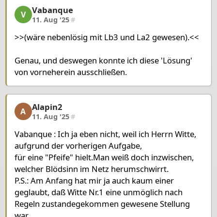
Vabanque
Vabanque, 19/23, 11. Aug '25
V
11. Aug '25
#
>>(wäre nebenlösig mit Lb3 und La2 gewesen).<<
Genau, und deswegen konnte ich diese 'Lösung'
von vorneherein ausschließen.
Alapin2
Alapin2, 20/23, 11. Aug '25
A
11. Aug '25
#
Vabanque : Ich ja eben nicht, weil ich Herrn Witte,
aufgrund der vorherigen Aufgabe,
für eine "Pfeife" hielt.Man weiß doch inzwischen,
welcher Blödsinn im Netz herumschwirrt.
P.S.: Am Anfang hat mir ja auch kaum einer
geglaubt, daß Witte Nr.1 eine unmöglich nach
Regeln zustandegekommen gewesene Stellung
war.