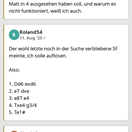
Matt in 4 ausgesehen haben soll, und warum es
nicht funktioniert, weiß ich auch.
Roland54
Roland54, 17/23, 11. Aug '25
R
11. Aug '25
#
Der wohl letzte noch in der Suche verbliebene SF
meinte, ich solle auflösen.
Also:
1. Dd6 exd6
2. e7 dxe
3. e8T e4
4. Txe4 g3/4
5. Te1#