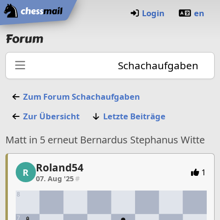
Startseite
Login
en
Forum
Schachaufgaben
Zum Forum
Schachaufgaben
Zur Übersicht
Letzte Beiträge
Matt in 5 erneut Bernardus Stephanus Witte
Roland54
Roland54, 1/23, 07. Aug '25
R
1
07. Aug '25
#
8
7