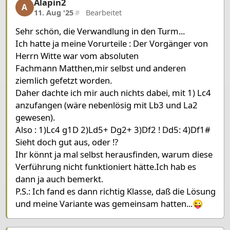
Alapin2
Alapin2, 18/23, 11. Aug '25
A
11. Aug '25
#
Bearbeitet
Sehr schön, die Verwandlung in den Turm...
Ich hatte ja meine Vorurteile : Der Vorgänger von
Herrn Witte war vom absoluten
Fachmann Matthen,mir selbst und anderen
ziemlich gefetzt worden.
Daher dachte ich mir auch nichts dabei, mit 1) Lc4
anzufangen (wäre nebenlösig mit Lb3 und La2
gewesen).
Also : 1)Lc4 g1D 2)Ld5+ Dg2+ 3)Df2 ! Dd5: 4)Df1#
Sieht doch gut aus, oder !?
Ihr könnt ja mal selbst herausfinden, warum diese
Verführung nicht funktioniert hätte.Ich hab es
dann ja auch bemerkt.
P.S.: Ich fand es dann richtig Klasse, daß die Lösung
und meine Variante was gemeinsam hatten...😜