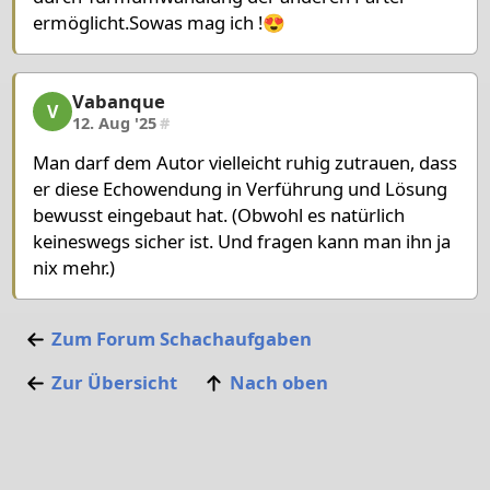
ermöglicht.Sowas mag ich !😍
Vabanque
Vabanque, 23/23, 12. Aug '25
V
12. Aug '25
#
Man darf dem Autor vielleicht ruhig zutrauen, dass
er diese Echowendung in Verführung und Lösung
bewusst eingebaut hat. (Obwohl es natürlich
keineswegs sicher ist. Und fragen kann man ihn ja
nix mehr.)
Zum Forum
Schachaufgaben
Zur Übersicht
Nach oben