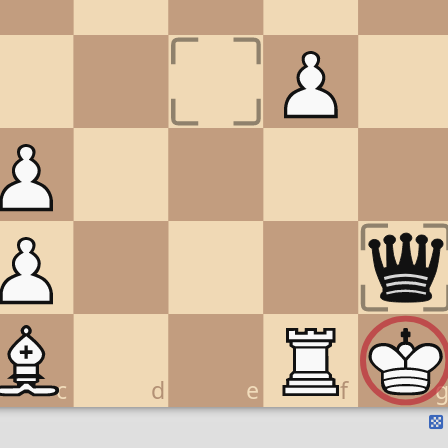
c
d
e
f