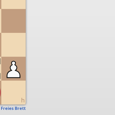
g
h
Freies Brett