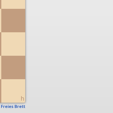
g
h
Freies Brett