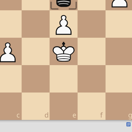
c
d
e
f