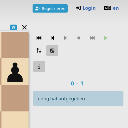
Login
en
Registrieren
W
Zugnavigation
Spielstatus
Spielergebnis
0-1
udog hat aufgegeben