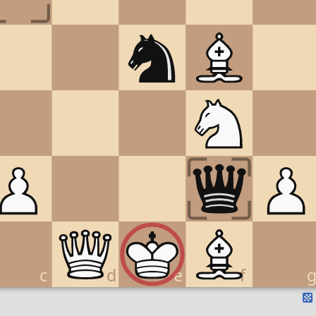
c
d
e
f