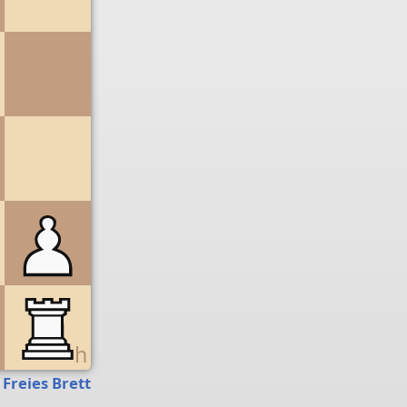
g
h
Freies Brett