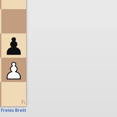
g
h
Freies Brett