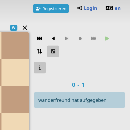
Login
en
Registrieren
W
Zugnavigation
Spielstatus
Spielergebnis
0-1
wanderfreund hat aufgegeben