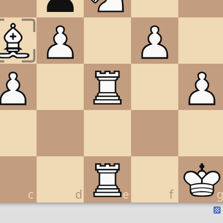
c
d
e
f