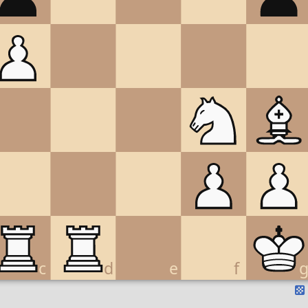
c
d
e
f