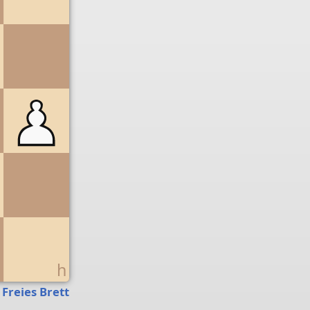
g
h
Freies Brett