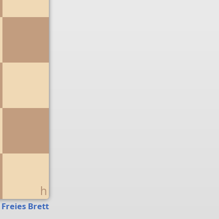
g
h
Freies Brett