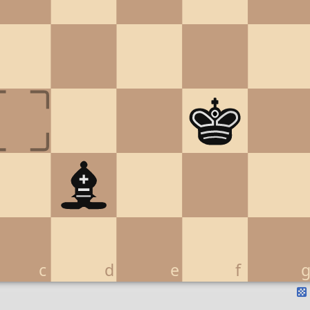
c
d
e
f