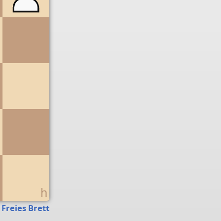
g
h
Freies Brett