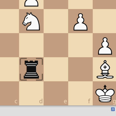
c
d
e
f