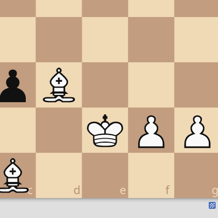
c
d
e
f