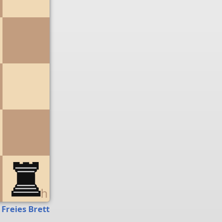
g
h
Freies Brett