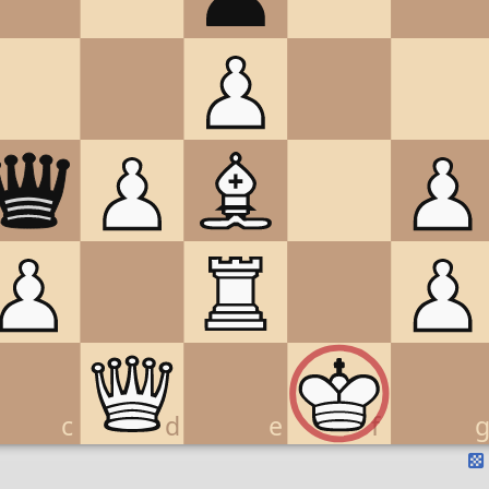
c
d
e
f