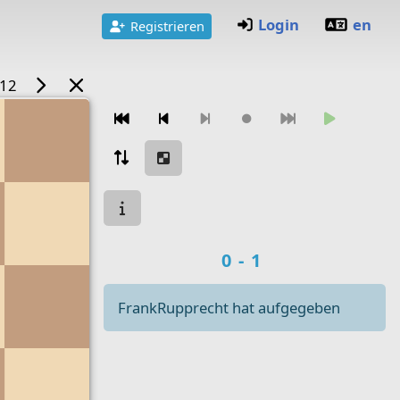
Login
en
Registrieren
/12
Zugnavigation
Spielstatus
Spielergebnis
0-1
FrankRupprecht hat aufgegeben