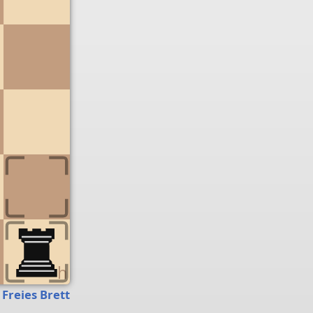
g
h
Freies Brett