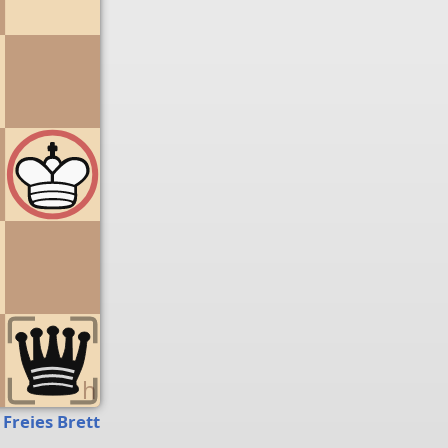
g
h
Freies Brett