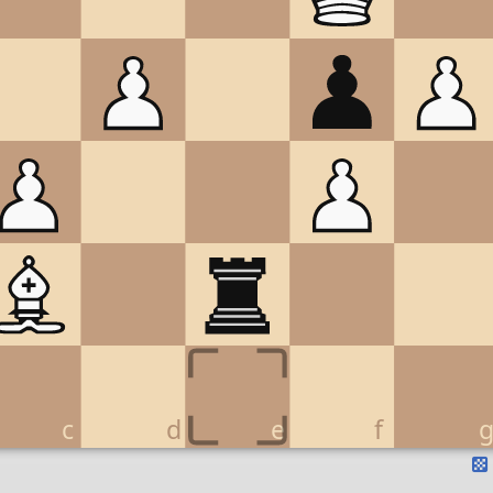
c
d
e
f