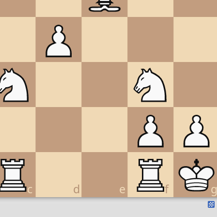
c
d
e
f