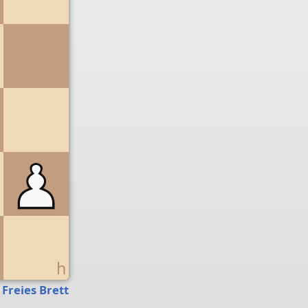
g
h
Freies Brett