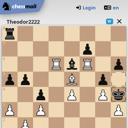
Startseite
Login
en
Schachbrett
Theodor2222
W
8
7
6
5
4
3
2