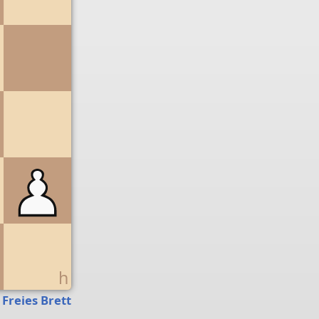
g
h
Freies Brett