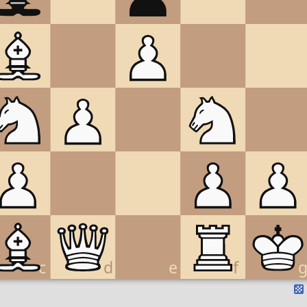
c
d
e
f