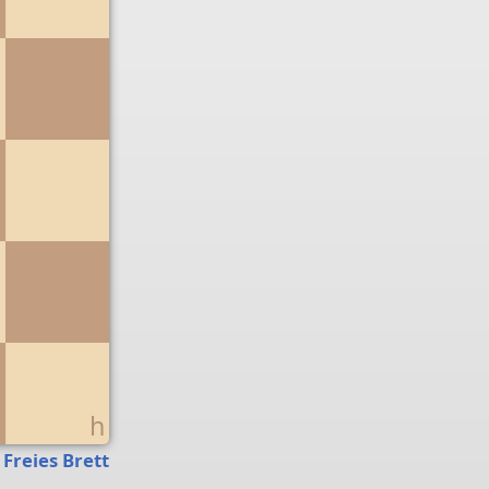
g
h
Freies Brett