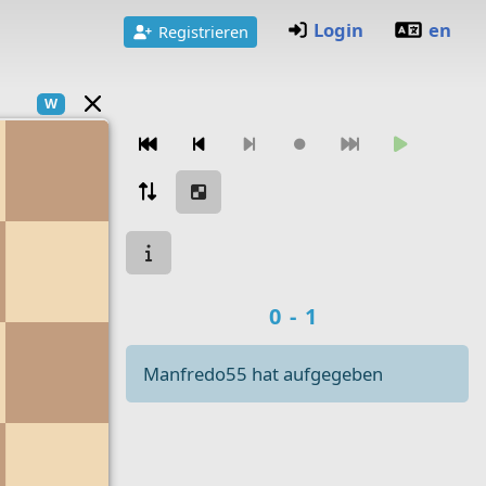
Login
en
Registrieren
W
Zugnavigation
Spielstatus
Spielergebnis
0-1
Manfredo55 hat aufgegeben