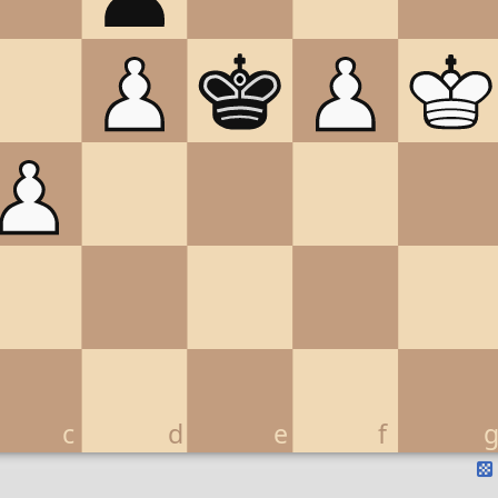
c
d
e
f