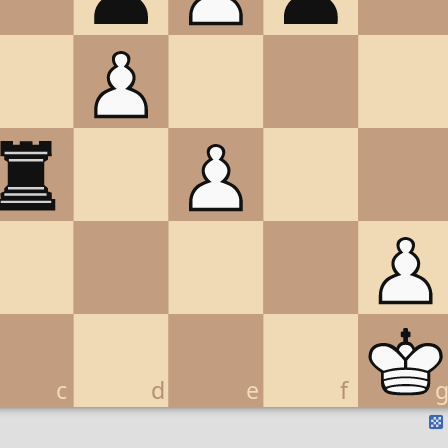
c
d
e
f