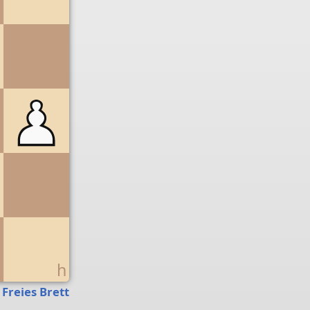
g
h
Freies Brett