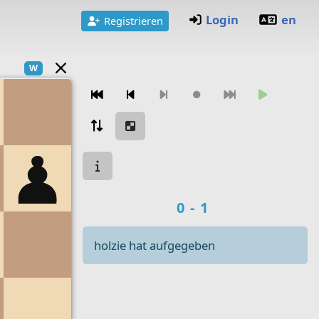
Login
en
Registrieren
W
Zugnavigation
Spielstatus
Spielergebnis
0-1
holzie hat aufgegeben