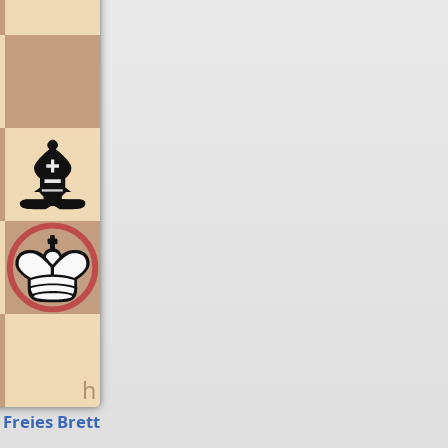
g
h
Freies Brett