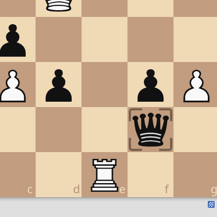
c
d
e
f