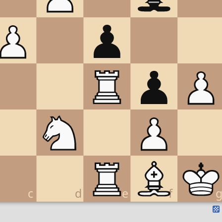
c
d
e
f