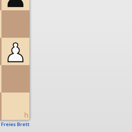
g
h
Freies Brett