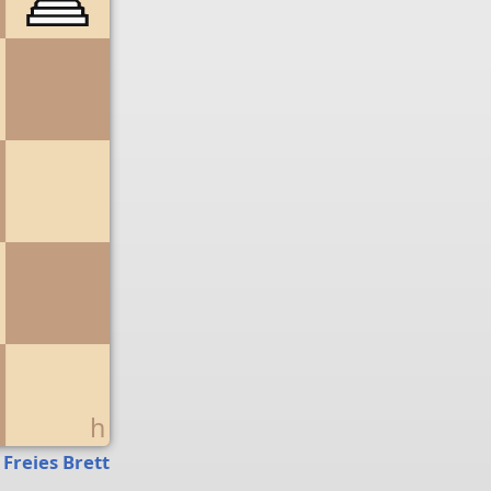
g
h
Freies Brett