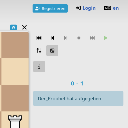
Login
en
Registrieren
W
Zugnavigation
Spielstatus
Spielergebnis
0-1
Der_Prophet hat aufgegeben