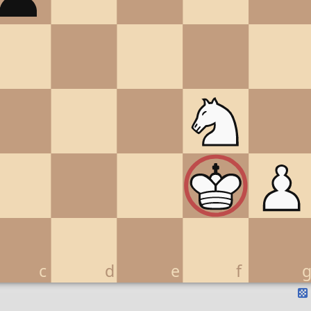
c
d
e
f