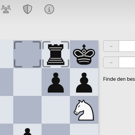
−
−
Finde den bes