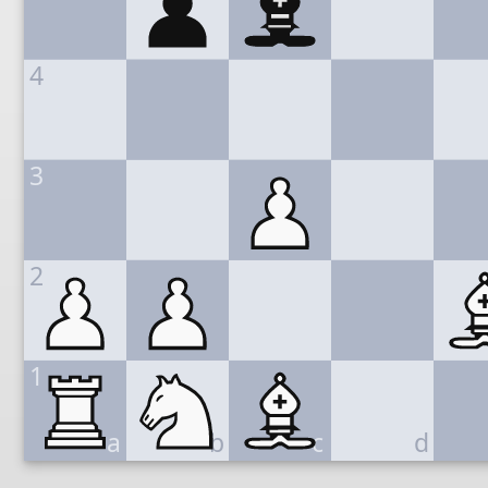
4
3
2
1
a
b
c
d
Move piece