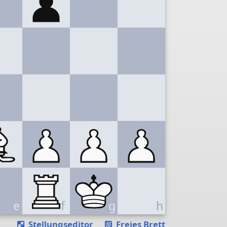
e
f
g
h
Stellungseditor
Freies Brett