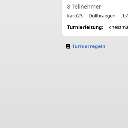
8
Teilnehmer
karo23
Dollbraegen
It
Turnierleitung:
chessma
Turnierregeln