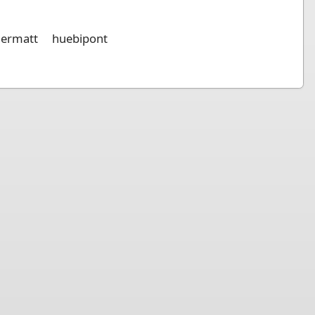
germatt
huebipont