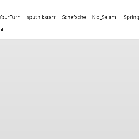
sYourTurn
sputnikstarr
Schefsche
Kid_Salami
Sprin
il