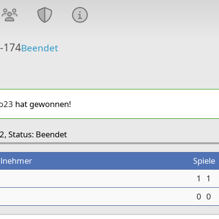
6-174
Beendet
o23
hat gewonnen!
2, Status: Beendet
ilnehmer
Spiele
1
1
0
0