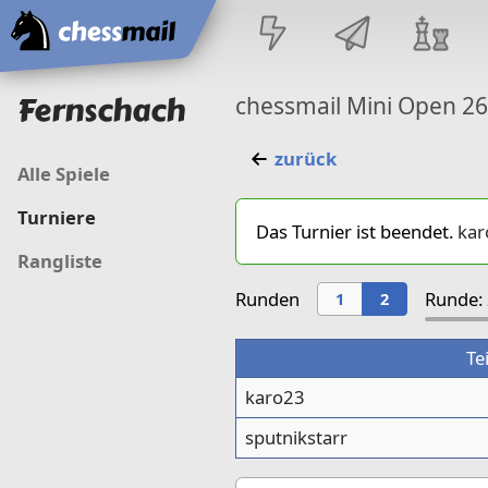
Startseite
Fernschach
chessmail Mini Open 2
zurück
Alle Spiele
Turniere
Das Turnier ist beendet.
kar
Rangliste
Runden
Runde: 
1
2
Te
karo23
sputnikstarr