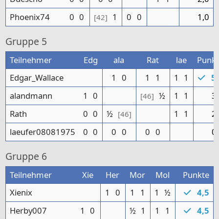
Phoenix74
0
0
1
0
0
1,0
[42]
Gruppe
5
Teilnehmer
Edg
ala
Rat
lae
Punkt
Edgar_Wallace
1
0
1
1
1
1
5,
alandmann
1
0
½
1
1
3
[46]
Rath
0
0
½
1
1
2
[46]
laeufer08081975
0
0
0
0
0
0
0
Gruppe
6
Teilnehmer
Xie
Her
Mor
Mol
Punkte
Xienix
1
0
1
1
1
½
4,5
Herby007
1
0
½
1
1
1
4,5