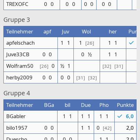
TREXOFC
0
0
0
0
0
0
0
0
Gruppe
3
Teilnehmer
apf
Juv
Wol
her
Punk
apfelschach
1
1
1
1
1
5
[26]
Juve33CB
0
0
0
½
1
1
Wolfram50
0
½
1
[26]
[32]
[31]
herby2009
0
0
0
0
[31]
[32]
Gruppe
4
Teilnehmer
BGa
bil
Due
Pho
Punkte
BGabler
1
1
1
1
1
1
6,0
bilo1957
0
0
1
1
0
2,0
[42]
Duescho
0
0
0
0
1
1
2,0