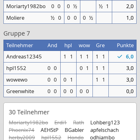
Moriarty1982bo
0
0
0
½
½
1
2,0
Moliere
½
0
0
0
0
½
1,0
Gruppe
7
Teilnehmer
And
hpl
wow
Gre
Punkte
Andreas12345
1
1
1
1
1
1
6,0
hpl1552
0
0
0
1
1
1
3,0
wowewo
0
0
0
1
1
1
3,0
Greenwhite
0
0
0
0
0
0
0,0
30
Teilnehmer
Moriarty1982bo
Erdi1
Rath
Lohberg123
Phoenix74
AEHStP
BGabler
apfelschach
herby2009
hpl1552
Hondo
odhiambo