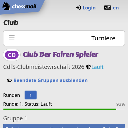
Startseite
Login
en
Club
Turniere
Club Der Fairen Spieler
CD
Nur für Clubm
CdfS-Clubmeistewrschaft 2026
Läuft
Beendete Gruppen ausblenden
Runden
1
Runde: 1, Status: Läuft
93%
Gruppe
1