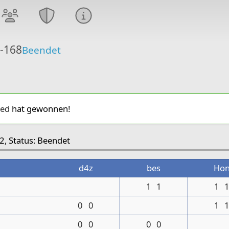
6-168
Beendet
ed
hat gewonnen!
2, Status: Beendet
d4z
bes
Ho
1
1
1
0
0
1
0
0
0
0