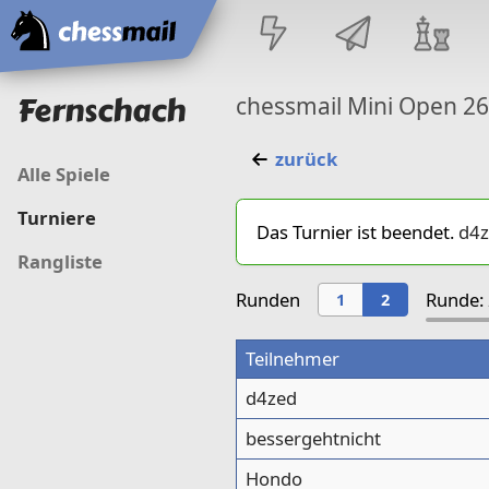
Startseite
Fernschach
chessmail Mini Open 2
zurück
Alle Spiele
Turniere
Das Turnier ist beendet.
d4z
Rangliste
Runden
Runde: 
1
2
Teilnehmer
d4zed
bessergehtnicht
Hondo