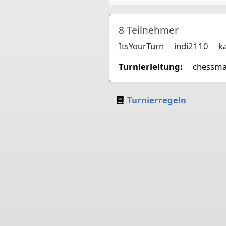
8
Teilnehmer
ItsYourTurn
indi2110
k
Turnierleitung:
chessma
Turnierregeln