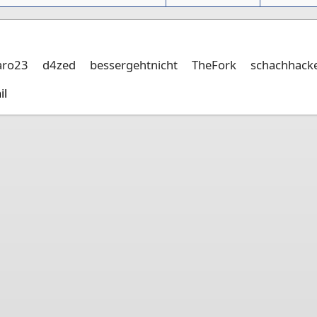
aro23
d4zed
bessergehtnicht
TheFork
schachhack
il