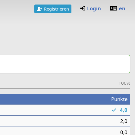
Login
en
Registrieren
100%
n
Punkte
1
4,0
1
2,0
0,0