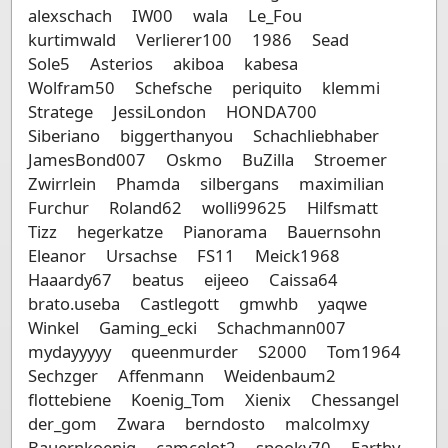
alexschach
IW00
wala
Le_Fou
kurtimwald
Verlierer100
1986
Sead
Sole5
Asterios
akiboa
kabesa
Wolfram50
Schefsche
periquito
klemmi
Stratege
JessiLondon
HONDA700
Siberiano
biggerthanyou
Schachliebhaber
JamesBond007
Oskmo
BuZilla
Stroemer
Zwirrlein
Phamda
silbergans
maximilian
Furchur
Roland62
wolli99625
Hilfsmatt
Tizz
hegerkatze
Pianorama
Bauernsohn
Eleanor
Ursachse
FS11
Meick1968
Haaardy67
beatus
eijeeo
Caissa64
brato.useba
Castlegott
gmwhb
yaqwe
Winkel
Gaming_ecki
Schachmann007
mydayyyyy
queenmurder
S2000
Tom1964
Sechzger
Affenmann
Weidenbaum2
flottebiene
Koenig_Tom
Xienix
Chessangel
der_gom
Zwara
berndosto
malcolmxy
Bauernkoenig
camcelot2
spooky70
Earthy