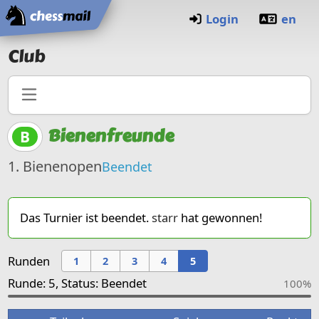
Startseite
Login
en
Club
Bienenfreunde
B
1. Bienenopen
Beendet
Das Turnier ist beendet.
starr
hat gewonnen!
Runden
1
2
3
4
5
Runde: 5, Status: Beendet
100%