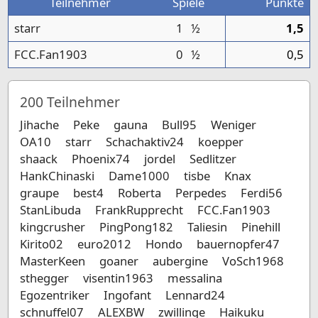
Teilnehmer
Spiele
Punkte
starr
1
½
1,5
FCC.Fan1903
0
½
0,5
200
Teilnehmer
Jihache
Peke
gauna
Bull95
Weniger
OA10
starr
Schachaktiv24
koepper
shaack
Phoenix74
jordel
Sedlitzer
HankChinaski
Dame1000
tisbe
Knax
graupe
best4
Roberta
Perpedes
Ferdi56
StanLibuda
FrankRupprecht
FCC.Fan1903
kingcrusher
PingPong182
Taliesin
Pinehill
Kirito02
euro2012
Hondo
bauernopfer47
MasterKeen
goaner
aubergine
VoSch1968
sthegger
visentin1963
messalina
Egozentriker
Ingofant
Lennard24
schnuffel07
ALEXBW
zwillinge
Haikuku