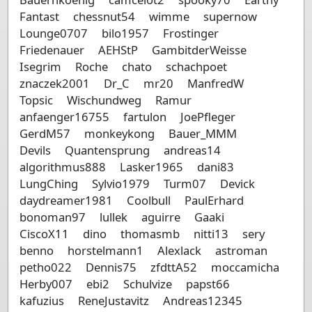
Fantast
chessnut54
wimme
supernow
Lounge0707
bilo1957
Frostinger
Friedenauer
AEHStP
GambitderWeisse
Isegrim
Roche
chato
schachpoet
znaczek2001
Dr_C
mr20
ManfredW
Topsic
Wischundweg
Ramur
anfaenger16755
fartulon
JoePfleger
GerdM57
monkeykong
Bauer_MMM
Devils
Quantensprung
andreas14
algorithmus888
Lasker1965
dani83
LungChing
Sylvio1979
Turm07
Devick
daydreamer1981
Coolbull
PaulErhard
bonoman97
lullek
aguirre
Gaaki
CiscoX11
dino
thomasmb
nitti13
sery
benno
horstelmann1
Alexlack
astroman
petho022
Dennis75
zfdttA52
moccamicha
Herby007
ebi2
Schulvize
papst66
kafuzius
ReneJustavitz
Andreas12345