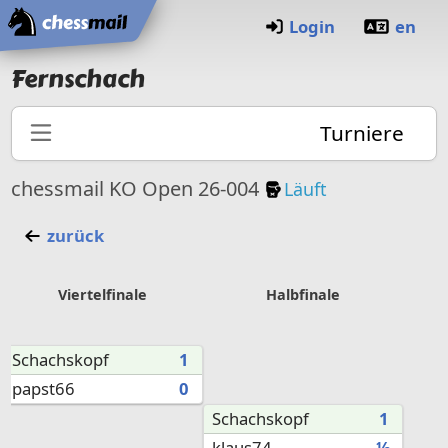
Startseite
Login
en
Fernschach
Turniere
KO-Turnier
chessmail KO Open 26-004
Läuft
zurück
Viertelfinale
Halbfinale
Schachskopf
1
papst66
0
Schachskopf
1
klaus74
½