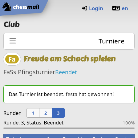
Startseite
Login
en
Club
Turniere
Freude am Schach spielen
Fa
FaSs Pfingsturnier
Beendet
Das Turnier ist beendet.
festa
hat gewonnen!
Runden
1
2
3
Runde: 3, Status: Beendet
100%