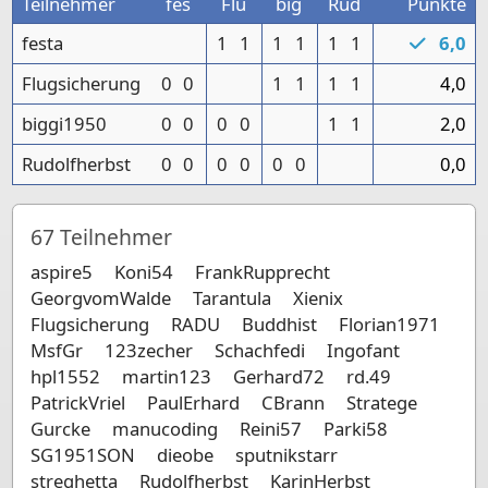
Teilnehmer
fes
Flu
big
Rud
Punkte
festa
1
1
1
1
1
1
6,0
Flugsicherung
0
0
1
1
1
1
4,0
biggi1950
0
0
0
0
1
1
2,0
Rudolfherbst
0
0
0
0
0
0
0,0
67
Teilnehmer
aspire5
Koni54
FrankRupprecht
GeorgvomWalde
Tarantula
Xienix
Flugsicherung
RADU
Buddhist
Florian1971
MsfGr
123zecher
Schachfedi
Ingofant
hpl1552
martin123
Gerhard72
rd.49
PatrickVriel
PaulErhard
CBrann
Stratege
Gurcke
manucoding
Reini57
Parki58
SG1951SON
dieobe
sputnikstarr
streghetta
Rudolfherbst
KarinHerbst