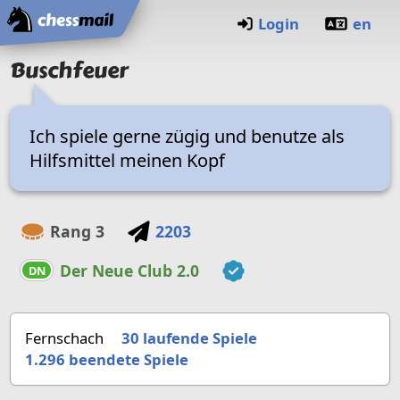
Startseite
Login
en
Buschfeuer
Ich spiele gerne zügig und benutze als
Hilfsmittel meinen Kopf
Rang
3
2203
Der Neue Club 2.0
DN
Fernschach
30 laufende Spiele
1.296
beendete Spiele