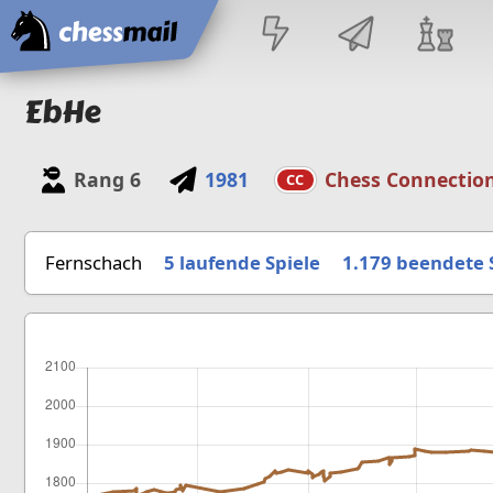
Startseite
EbHe
Rang
6
1981
Chess Connectio
CC
Fernschach
5 laufende Spiele
1.179
beendete 