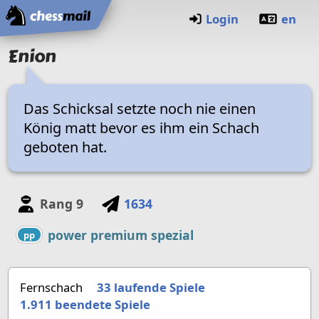
Startseite
Login
en
Enion
Das Schicksal setzte noch nie einen
König matt bevor es ihm ein Schach
geboten hat.
Rang
9
1634
power premium spezial
pp
Fernschach
33 laufende Spiele
1.911
beendete Spiele