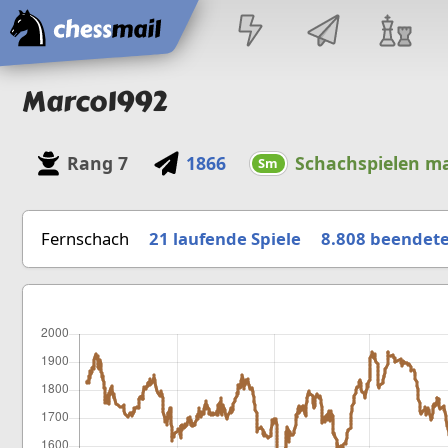
Startseite
Marco1992
Rang
7
1866
Schachspielen m
Sm
Fernschach
21 laufende Spiele
8.808
beendete