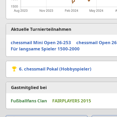
Aktuelle Turnierteilnahmen
chessmail Mini Open 26-253
chessmail Open 26
Für langsame Spieler 1500-2000
6. chessmail Pokal (Hobbyspieler)
Gastmitglied bei
Fußballfans Clan
FAIRPLAYERS 2015