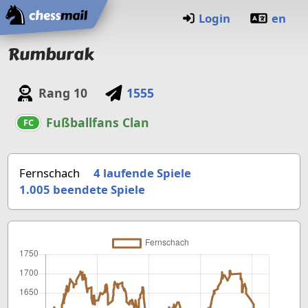
Startseite
Login
en
Rumburak
Rang
10
1555
Fußballfans Clan
FC
Fernschach
4 laufende Spiele
1.005
beendete Spiele