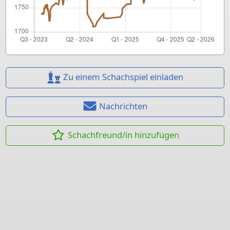
Zu einem Schachspiel einladen
Nachrichten
Schachfreund/in hinzufügen