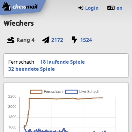
Startseite
Login
en
Wiechers
Rang
4
2172
1524
Fernschach
18 laufende Spiele
32
beendete Spiele