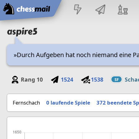
Startseite
aspire5
»Durch Aufgeben hat noch niemand eine Par
Rang
10
1524
1538
Scha
SF
Fernschach
0 laufende Spiele
372
beendete Sp