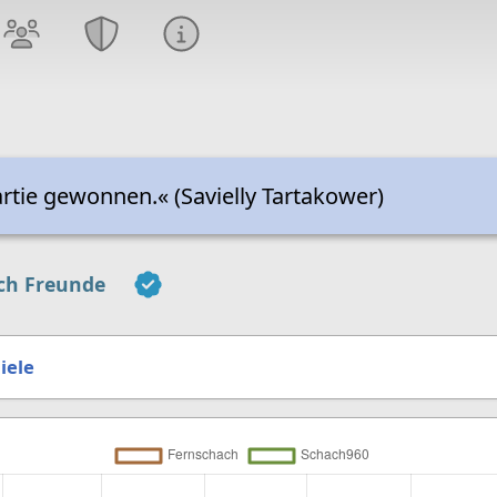
tie gewonnen.« (Savielly Tartakower)
ch Freunde
iele