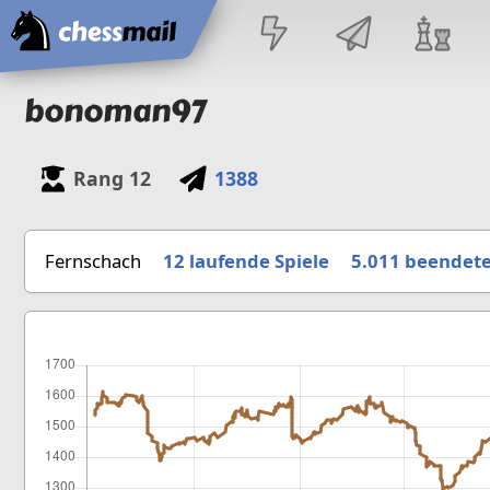
Startseite
bonoman97
Rang
12
1388
Fernschach
12 laufende Spiele
5.011
beendete