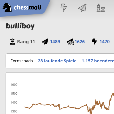
Startseite
bulliboy
Rang
11
1489
1626
1470
Fernschach
28 laufende Spiele
1.157
beendete