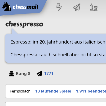
Startseite
chesspresso
Espresso: im 20. Jahrhundert aus italienisch
Chesspresso: auch schnell aber nicht so sta
Rang
8
1771
Fernschach
13 laufende Spiele
1.911
beendete