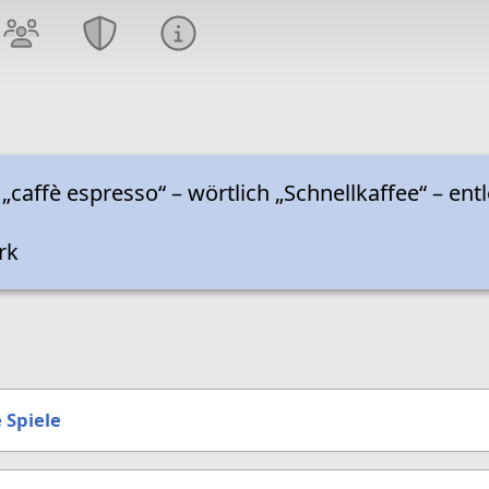
 „caffè espresso“ – wörtlich „Schnellkaffee“ – ent
rk
 Spiele