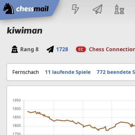
Startseite
kiwiman
Rang
8
1728
Chess Connectio
CC
Fernschach
11 laufende Spiele
772
beendete S