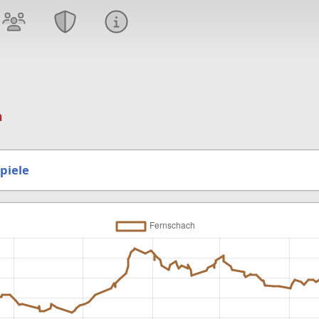
n
piele