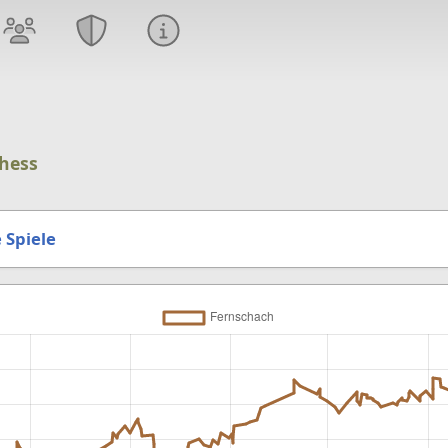
hess
 Spiele