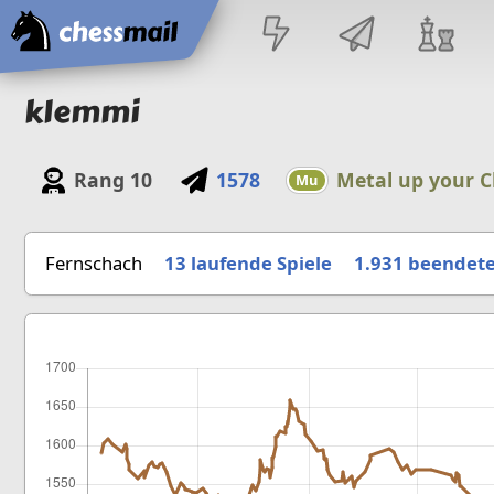
Startseite
klemmi
Rang
10
1578
Metal up your C
Mu
Fernschach
13 laufende Spiele
1.931
beendete