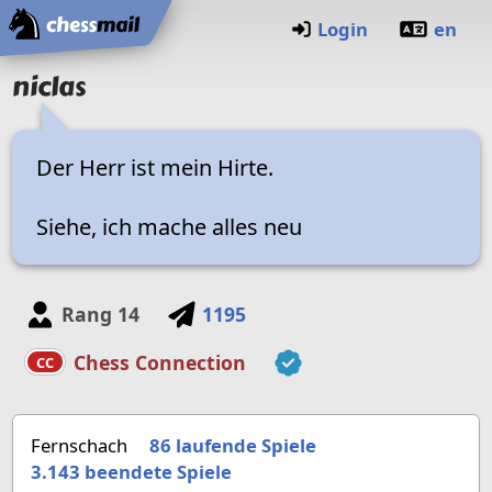
Startseite
Login
en
niclas
Der Herr ist mein Hirte.
Siehe, ich mache alles neu
Rang
14
1195
Chess Connection
CC
Fernschach
86 laufende Spiele
3.143
beendete Spiele