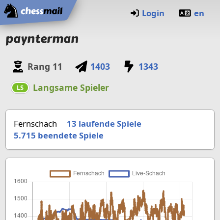
Startseite
Login
en
paynterman
Rang
11
1403
1343
Langsame Spieler
LS
Fernschach
13 laufende Spiele
5.715
beendete Spiele