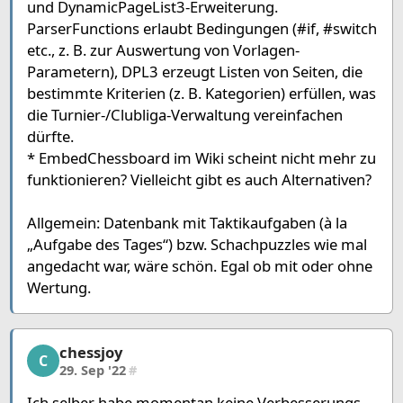
und DynamicPageList3-Erweiterung.
ParserFunctions erlaubt Bedingungen (#if, #switch
etc., z. B. zur Auswertung von Vorlagen-
Parametern), DPL3 erzeugt Listen von Seiten, die
bestimmte Kriterien (z. B. Kategorien) erfüllen, was
die Turnier-/Clubliga-Verwaltung vereinfachen
dürfte.
* EmbedChessboard im Wiki scheint nicht mehr zu
funktionieren? Vielleicht gibt es auch Alternativen?
Allgemein: Datenbank mit Taktikaufgaben (à la
„Aufgabe des Tages“) bzw. Schachpuzzles wie mal
angedacht war, wäre schön. Egal ob mit oder ohne
Wertung.
chessjoy
chessjoy, 6/12, 29. Sep '22
C
29. Sep '22
#
Ich selber habe momentan keine Verbesserungs