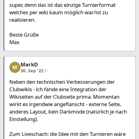
super, denn das ist das einzige Turnierformat
welches per wiki kaum möglich war/ist zu
realisieren.
Beste Grüße
Max
MarkD
MarkD, 8/12, 30. Sep '22
M
30. Sep '22
#
Neben den technischen Verbesserungen der
Clubwikis - ich fände eine Integration der
Wikiseiten auf der Clubseite prima. Momentan
wirkt es irgendwie angeflanscht - externe Seite,
anderes Layout, kein Darkmode (natürlich je nach
Einstellung).
Zum Liveschach: die Idee mit den Turnieren wäre