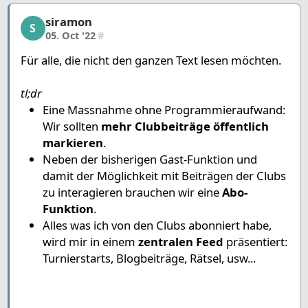
siramon
siramon, 12/12, 05. Oct '22
S
05. Oct '22
#
Für alle, die nicht den ganzen Text lesen möchten.
tl;dr
Eine Massnahme ohne Programmieraufwand:
Wir sollten
mehr Clubbeiträge öffentlich
markieren
.
Neben der bisherigen Gast-Funktion und
damit der Möglichkeit mit Beiträgen der Clubs
zu interagieren brauchen wir eine
Abo-
Funktion
.
Alles was ich von den Clubs abonniert habe,
wird mir in einem
zentralen Feed
präsentiert:
Turnierstarts, Blogbeiträge, Rätsel, usw...