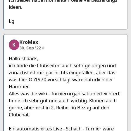
ideen.
Lg
KroMax
KroMax, 7/12, 30. Sep '22
K
30. Sep '22
#
Hallo shaack,
ich finde die Clubseiten auch sehr gelungen und
zunächst ist mir gar nichts eingefallen, aber das
was hier Oli1970 vorschlägt wäre natürlich der
Hammer.
Alles was die wiki - Turnierorganisation erleichtert
finde ich sehr gut und auch wichtig. Klönen auch
gerne, aber erst in 2. Reihe...in Bezug auf den
Clubchat.
Ein automatisiertes Live - Schach - Turnier wäre