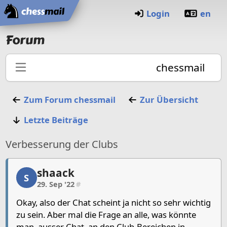
Startseite
Login
en
Forum
chessmail
Zum Forum
chessmail
Zur Übersicht
Letzte Beiträge
Verbesserung der Clubs
shaack
shaack, 1/12, 29. Sep '22
S
29. Sep '22
#
Okay, also der Chat scheint ja nicht so sehr wichtig
zu sein. Aber mal die Frage an alle, was könnte
man, ausser Chat, an den Club-Bereichen in