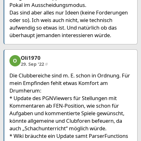
Pokal im Ausscheidungsmodus.
Das sind aber alles nur Ideen (keine Forderungen
oder so). Ich weis auch nicht, wie technisch
aufwendig so etwas ist. Und natürlich ob das
überhaupt jemanden interessieren würde.
Oli1970
Oli1970, 5/12, 29. Sep '22
O
29. Sep '22
#
Die Clubbereiche sind m. E. schon in Ordnung. Für
mein Empfinden fehlt etwas Komfort am
Drumherum:
* Update des PGNViewers für Stellungen mit
Kommentaren ab FEN-Position, wie schon für
Aufgaben und kommentierte Spiele gewünscht,
könnte allgemeine und Clubforen befeuern, da
auch „Schachunterricht“ möglich würde.
* Wiki bräuchte ein Update samt ParserFunctions