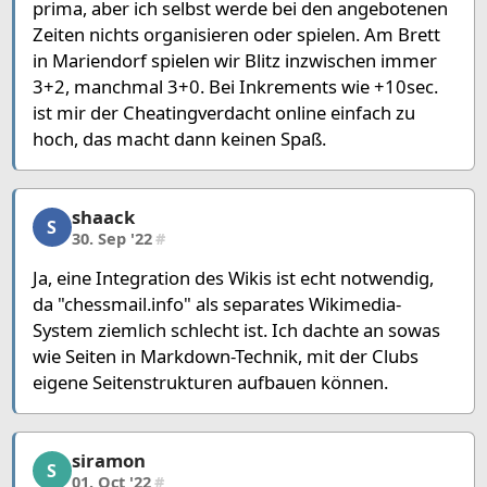
prima, aber ich selbst werde bei den angebotenen
Zeiten nichts organisieren oder spielen. Am Brett
in Mariendorf spielen wir Blitz inzwischen immer
3+2, manchmal 3+0. Bei Inkrements wie +10sec.
ist mir der Cheatingverdacht online einfach zu
hoch, das macht dann keinen Spaß.
shaack
shaack, 9/12, 30. Sep '22
S
30. Sep '22
#
Ja, eine Integration des Wikis ist echt notwendig,
da "chessmail.info" als separates Wikimedia-
System ziemlich schlecht ist. Ich dachte an sowas
wie Seiten in Markdown-Technik, mit der Clubs
eigene Seitenstrukturen aufbauen können.
siramon
siramon, 10/12, 01. Oct '22
S
01. Oct '22
#