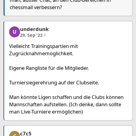
chessmail verbessern?
underdunk
underdunk, 2/12, 29. Sep '22
U
29. Sep '22
#
Vielleicht Trainingspartien mit
Zugrücknahmemöglichkeit.
Eigene Rangliste für die Mitglieder.
Turniersiegerehrung auf der Clubseite.
Man könnte Ligen schaffen und die Clubs können
Mannschaften aufstellen. (Ich denke, dann sollte
man Live-Turniere ermöglichen)
c7c5
c7c5, 3/12, 29. Sep '22