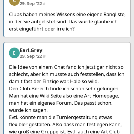
C
29. Sep '22
#
Clubs haben meines Wissens eine eigene Rangliste,
in der Sie aufgelistet sind. Das wurde glaube ich
erst eingeführt oder irre ich?
Earl.Grey
Earl.Grey, 4/12, 29. Sep '22
E
29. Sep '22
#
Die Idee von einem Chat fand ich jetzt gar nicht so
schlecht, aber ich musste auch feststellen, dass ich
damit fast der Einzige war. Halb so wild.
Den Club-Bereich finde ich schon sehr gelungen.
Man hat eine Wiki Seite also eine Art Homepage,
man hat ein eigenes Forum. Das passt schon,
würde ich sagen.
Evtl. könnte man die Turniergestaltung etwas
flexibler gestalten. Also dass man festlegen kann,
wie groß eine Gruppe ist. Evtl. auch eine Art Club